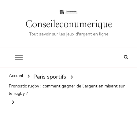
Conseileconumerique
Tout savoir sur les jeux d'argent en ligne
Accueil
Paris sportifs
Pronostic rugby : comment gagner de l’argent en misant sur
le rugby ?