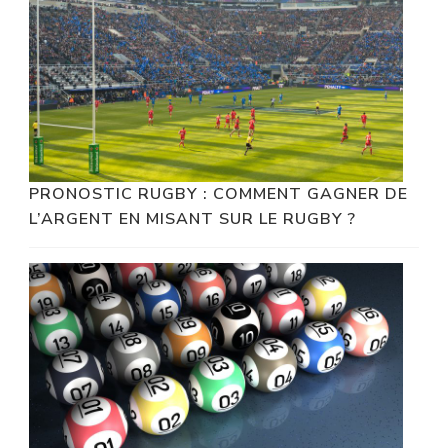
PRONOSTIC RUGBY : COMMENT GAGNER DE
L’ARGENT EN MISANT SUR LE RUGBY ?