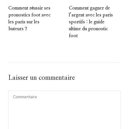
Comment réussir ses
Comment gagner de
pronostics foot avec
l’argent avec les paris
les paris sur les
sportifs : le guide
buteurs ?
ultime du pronostic
foot
Laisser un commentaire