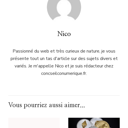
Nico
Passionné du web et très curieux de nature, je vous
présente tout un tas d'article sur des sujets divers et
variés. Je m'appelle Nico et je suis rédacteur chez
concseilconumerique.fr.
Vous pourriez aussi aimer...