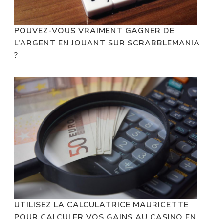
POUVEZ-VOUS VRAIMENT GAGNER DE
L’ARGENT EN JOUANT SUR SCRABBLEMANIA
?
UTILISEZ LA CALCULATRICE MAURICETTE
POUR CALCULER VOS GAINS AU CASINO EN