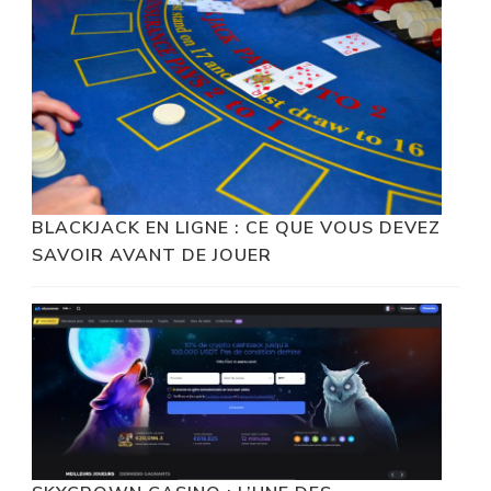
BLACKJACK EN LIGNE : CE QUE VOUS DEVEZ
SAVOIR AVANT DE JOUER