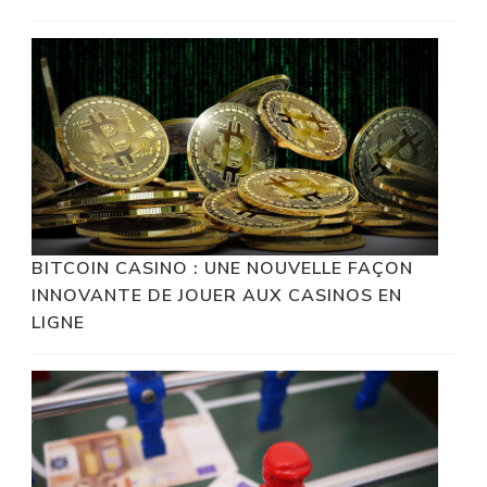
BITCOIN CASINO : UNE NOUVELLE FAÇON
INNOVANTE DE JOUER AUX CASINOS EN
LIGNE