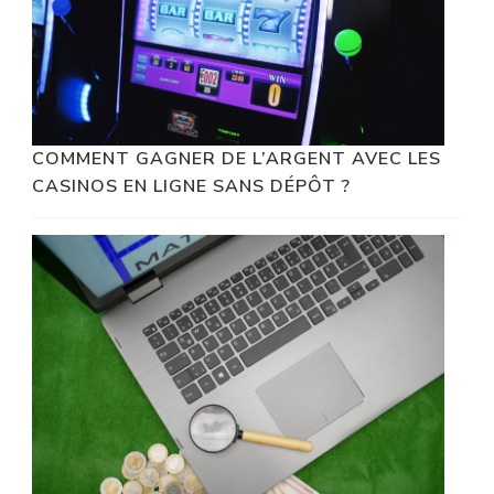
COMMENT GAGNER DE L’ARGENT AVEC LES
CASINOS EN LIGNE SANS DÉPÔT ?