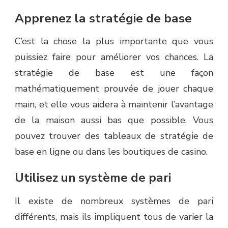
Apprenez la stratégie de base
C’est la chose la plus importante que vous
puissiez faire pour améliorer vos chances. La
stratégie de base est une façon
mathématiquement prouvée de jouer chaque
main, et elle vous aidera à maintenir l’avantage
de la maison aussi bas que possible. Vous
pouvez trouver des tableaux de stratégie de
base en ligne ou dans les boutiques de casino.
Utilisez un système de pari
Il existe de nombreux systèmes de pari
différents, mais ils impliquent tous de varier la