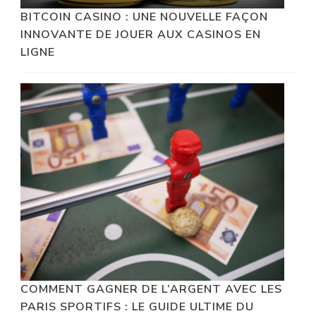
BITCOIN CASINO : UNE NOUVELLE FAÇON
INNOVANTE DE JOUER AUX CASINOS EN
LIGNE
COMMENT GAGNER DE L’ARGENT AVEC LES
PARIS SPORTIFS : LE GUIDE ULTIME DU