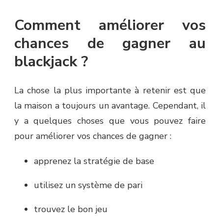
Comment améliorer vos
chances de gagner au
blackjack ?
La chose la plus importante à retenir est que
la maison a toujours un avantage. Cependant, il
y a quelques choses que vous pouvez faire
pour améliorer vos chances de gagner :
apprenez la stratégie de base
utilisez un système de pari
trouvez le bon jeu