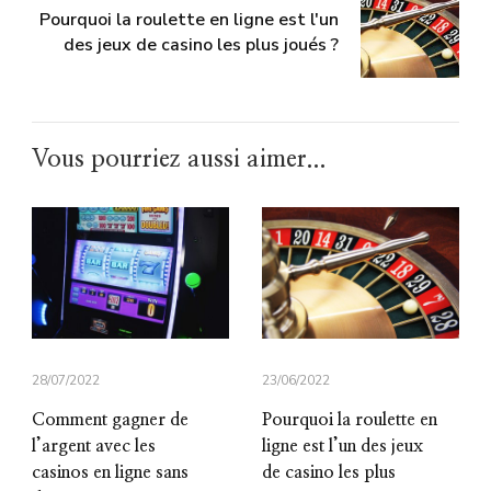
Pourquoi la roulette en ligne est l'un
des jeux de casino les plus joués ?
Vous pourriez aussi aimer...
28/07/2022
23/06/2022
Comment gagner de
Pourquoi la roulette en
l’argent avec les
ligne est l’un des jeux
casinos en ligne sans
de casino les plus