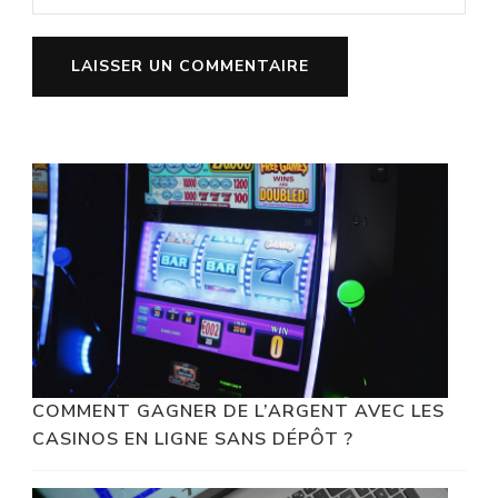
COMMENT GAGNER DE L’ARGENT AVEC LES
CASINOS EN LIGNE SANS DÉPÔT ?