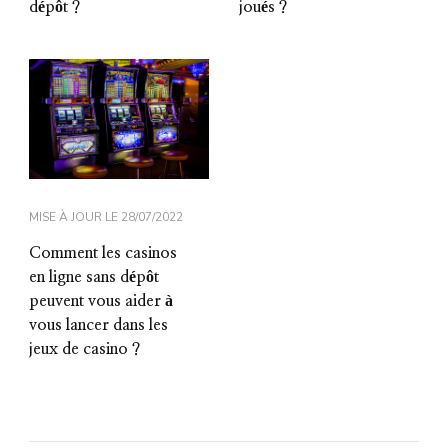
dépôt ?
joués ?
MISE À JOUR LE
28/07/2022
Comment les casinos
en ligne sans dépôt
peuvent vous aider à
vous lancer dans les
jeux de casino ?