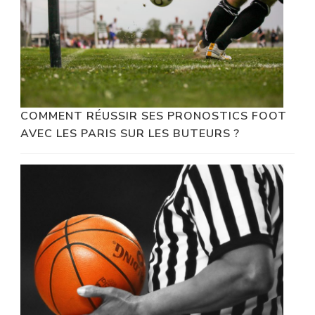
COMMENT RÉUSSIR SES PRONOSTICS FOOT
AVEC LES PARIS SUR LES BUTEURS ?