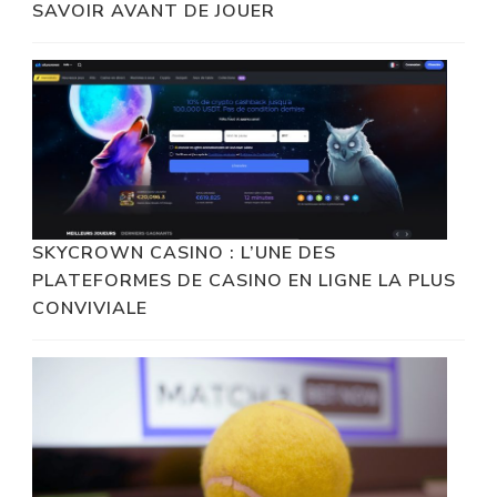
SAVOIR AVANT DE JOUER
SKYCROWN CASINO : L’UNE DES
PLATEFORMES DE CASINO EN LIGNE LA PLUS
CONVIVIALE