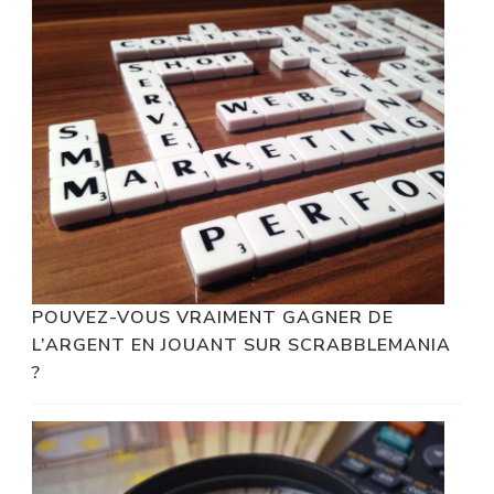
POUVEZ-VOUS VRAIMENT GAGNER DE
L’ARGENT EN JOUANT SUR SCRABBLEMANIA
?