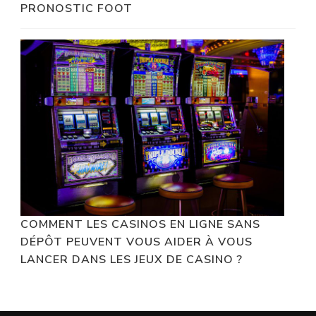
PRONOSTIC FOOT
COMMENT LES CASINOS EN LIGNE SANS
DÉPÔT PEUVENT VOUS AIDER À VOUS
LANCER DANS LES JEUX DE CASINO ?