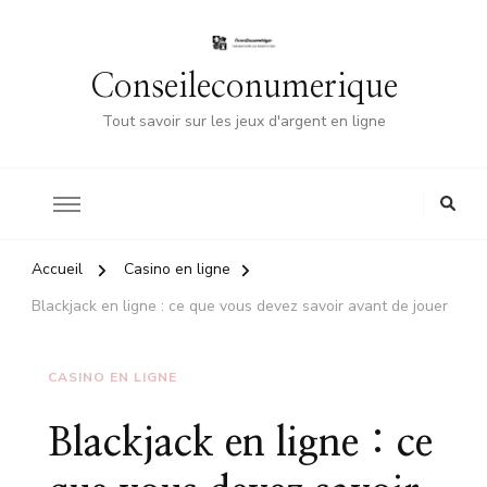
Conseileconumerique
Tout savoir sur les jeux d'argent en ligne
Accueil
Casino en ligne
Blackjack en ligne : ce que vous devez savoir avant de jouer
CASINO EN LIGNE
Blackjack en ligne : ce