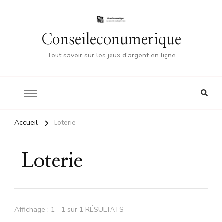
Conseileconumerique
Tout savoir sur les jeux d'argent en ligne
Accueil
Loterie
Loterie
Affichage : 1 - 1 sur 1 RÉSULTATS