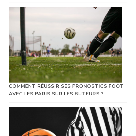
COMMENT RÉUSSIR SES PRONOSTICS FOOT
AVEC LES PARIS SUR LES BUTEURS ?