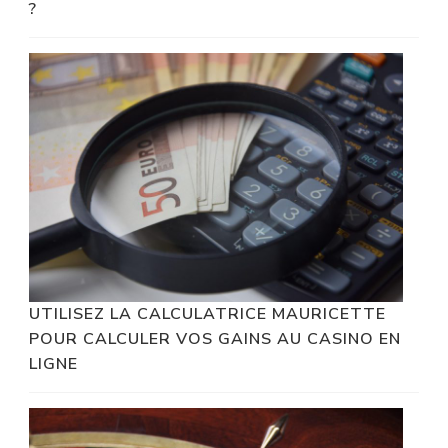
?
UTILISEZ LA CALCULATRICE MAURICETTE
POUR CALCULER VOS GAINS AU CASINO EN
LIGNE