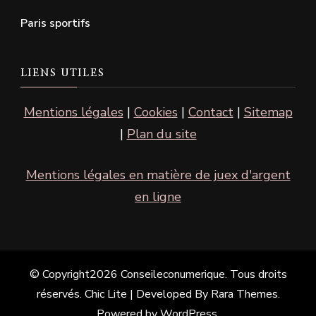
Paris sportifs
LIENS UTILES
Mentions légales
|
Cookies
|
Contact
|
Sitemap
|
Plan du site
Mentions légales en matière de juex d'argent
en ligne
© Copyright2026
Conseileconumerique
. Tous droits
réservés. Chic Lite | Developed By
Rara Themes
.
Powered by
WordPress
.