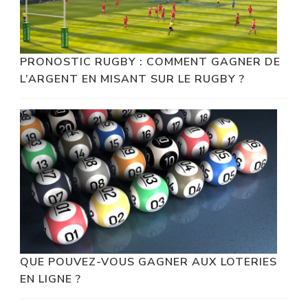
PRONOSTIC RUGBY : COMMENT GAGNER DE
L’ARGENT EN MISANT SUR LE RUGBY ?
QUE POUVEZ-VOUS GAGNER AUX LOTERIES
EN LIGNE ?