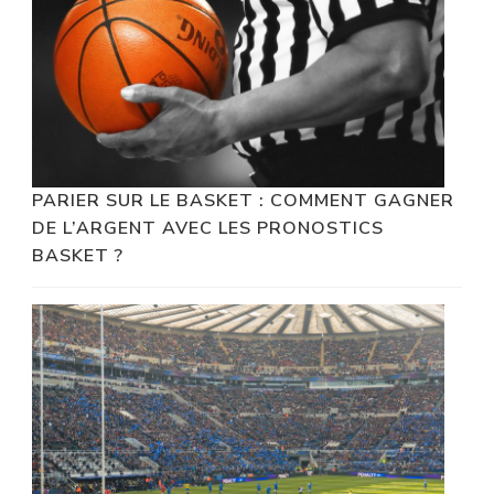
PARIER SUR LE BASKET : COMMENT GAGNER
DE L’ARGENT AVEC LES PRONOSTICS
BASKET ?