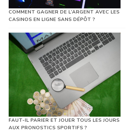
COMMENT GAGNER DE L’ARGENT AVEC LES
CASINOS EN LIGNE SANS DÉPÔT ?
FAUT-IL PARIER ET JOUER TOUS LES JOURS
AUX PRONOSTICS SPORTIFS ?