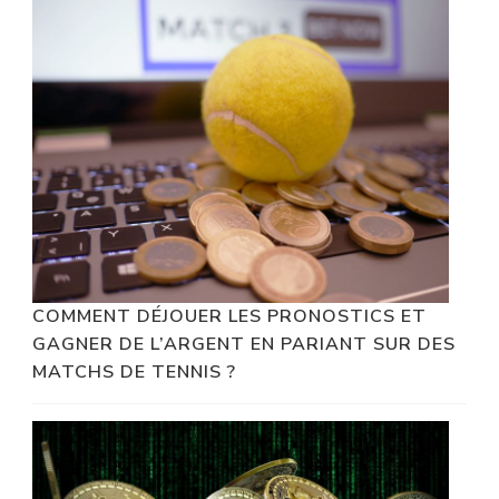
COMMENT DÉJOUER LES PRONOSTICS ET
GAGNER DE L’ARGENT EN PARIANT SUR DES
MATCHS DE TENNIS ?