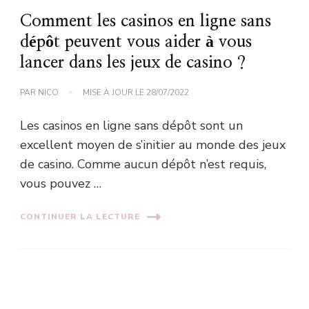
Comment les casinos en ligne sans
dépôt peuvent vous aider à vous
lancer dans les jeux de casino ?
PAR
NICO
MISE À JOUR LE
28/07/2022
Les casinos en ligne sans dépôt sont un
excellent moyen de s’initier au monde des jeux
de casino. Comme aucun dépôt n’est requis,
vous pouvez …
CONTINUER LA LECTURE