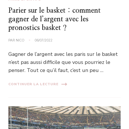
Parier sur le basket : comment
gagner de l’argent avec les
pronostics basket ?
PAR
NICO
06/07/2022
Gagner de l’argent avec les paris sur le basket
n’est pas aussi difficile que vous pourriez le
penser. Tout ce qu’il faut, c’est un peu …
CONTINUER LA LECTURE