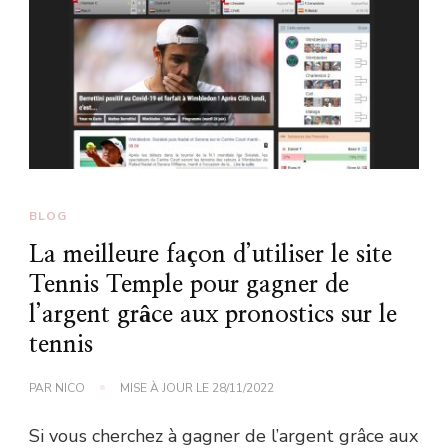
BLOG
La meilleure façon d’utiliser le site
Tennis Temple pour gagner de
l’argent grâce aux pronostics sur le
tennis
PAR
NICO
MISE À JOUR LE
28/11/2022
Si vous cherchez à gagner de l’argent grâce aux