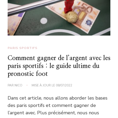
PARIS SPORTIFS
Comment gagner de l’argent avec les
paris sportifs : le guide ultime du
pronostic foot
PAR
NICO
MISE À JOUR LE
08/07/2022
Dans cet article, nous allons aborder les bases
des paris sportifs et comment gagner de
l’argent avec. Plus précisément, nous nous