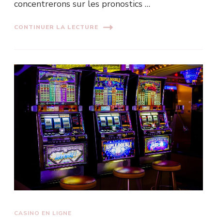
concentrerons sur les pronostics …
CONTINUER LA LECTURE
CASINO EN LIGNE