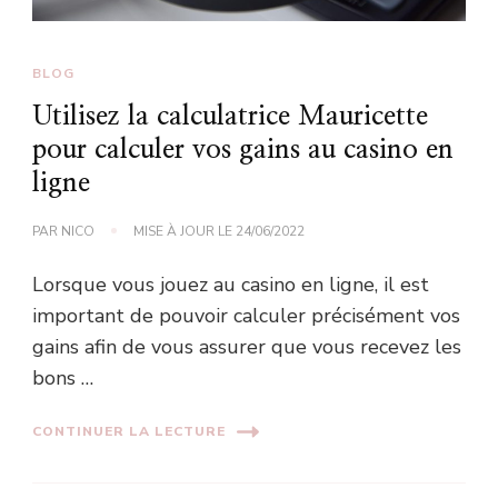
BLOG
Utilisez la calculatrice Mauricette
pour calculer vos gains au casino en
ligne
PAR
NICO
MISE À JOUR LE
24/06/2022
Lorsque vous jouez au casino en ligne, il est
important de pouvoir calculer précisément vos
gains afin de vous assurer que vous recevez les
bons …
CONTINUER LA LECTURE