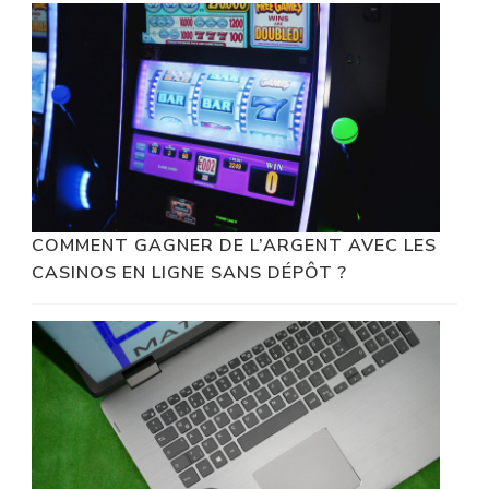
COMMENT GAGNER DE L’ARGENT AVEC LES
CASINOS EN LIGNE SANS DÉPÔT ?