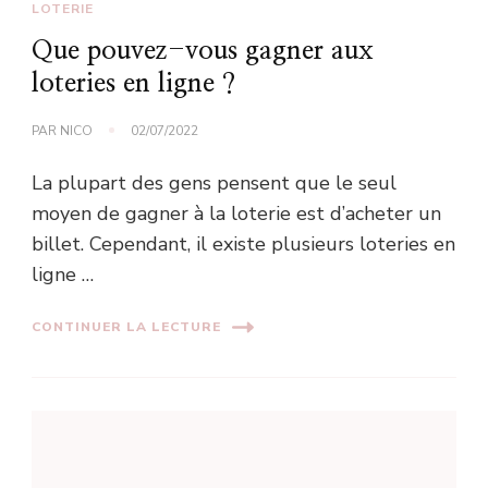
LOTERIE
Que pouvez-vous gagner aux
loteries en ligne ?
PAR
NICO
02/07/2022
La plupart des gens pensent que le seul
moyen de gagner à la loterie est d’acheter un
billet. Cependant, il existe plusieurs loteries en
ligne …
CONTINUER LA LECTURE