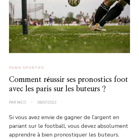
PARIS SPORTIFS
Comment réussir ses pronostics foot
avec les paris sur les buteurs ?
PAR
NICO
08/07/2022
Si vous avez envie de gagner de l’argent en
pariant sur le football, vous devez absolument
apprendre à bien pronostiquer les buteurs.