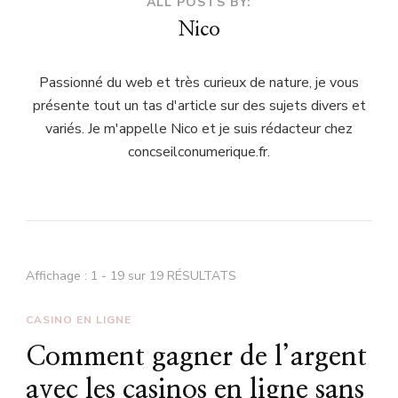
ALL POSTS BY:
Nico
Passionné du web et très curieux de nature, je vous
présente tout un tas d'article sur des sujets divers et
variés. Je m'appelle Nico et je suis rédacteur chez
concseilconumerique.fr.
Affichage : 1 - 19 sur 19 RÉSULTATS
CASINO EN LIGNE
Comment gagner de l’argent
avec les casinos en ligne sans