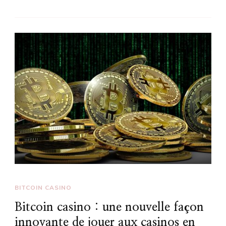
BITCOIN CASINO
Bitcoin casino : une nouvelle façon
innovante de jouer aux casinos en